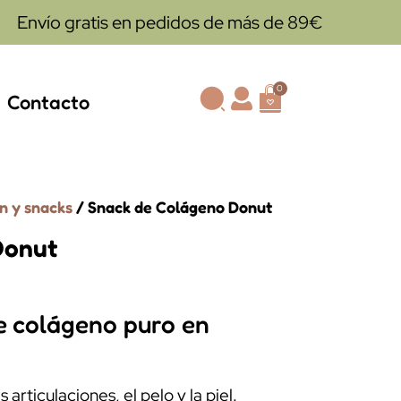
Envío gratis en pedidos de más de 89€
0
Contacto
n y snacks
/ Snack de Colágeno Donut
Donut
e colágeno puro en
articulaciones, el pelo y la piel.