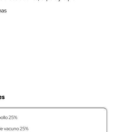
nas
es
pollo 25%
 de vacuno 25%