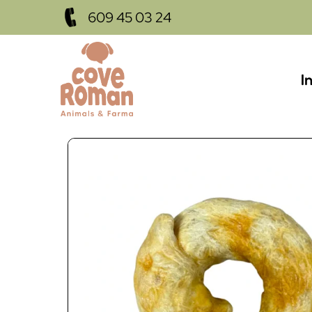
609 45 03 24
I