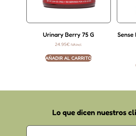
Urinary Berry 75 G
Sense 
24.95
€
IVA incl.
AÑADIR AL CARRITO
Lo que dicen nuestros cl