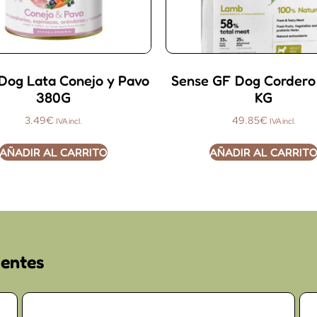
Dog Lata Conejo y Pavo
Sense GF Dog Cordero 
380G
KG
3.49
€
49.85
€
IVA incl.
IVA incl.
AÑADIR AL CARRITO
AÑADIR AL CARRIT
ientes