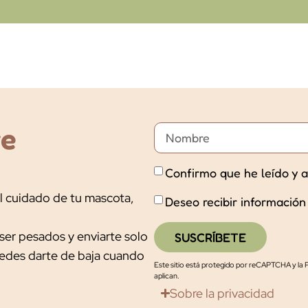
ve
Confirmo que he leído y a
l cuidado de tu mascota,
Deseo recibir información
ser pesados y enviarte solo
SUSCRÍBETE
uedes darte de baja cuando
Este sitio está protegido por reCAPTCHA y la
P
aplican.
Sobre la privacidad