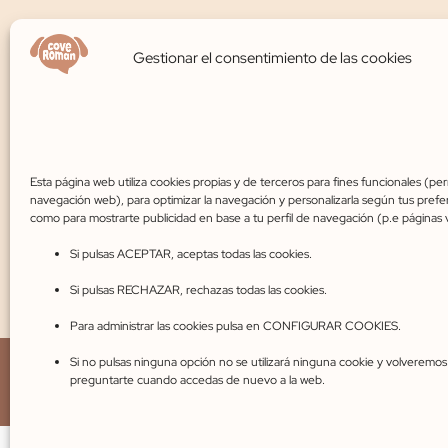
Gestionar el consentimiento de las cookies
Contáctanos
609 45 03 24
Esta página web utiliza cookies propias y de terceros para fines funcionales (perm
navegación web), para optimizar la navegación y personalizarla según tus prefer
coveroman@gmail.com
como para mostrarte publicidad en base a tu perfil de navegación (p.e páginas v
Si pulsas ACEPTAR, aceptas todas las cookies.
C. Pinarejo, 49, 40320 Cantalejo, Segovia
Si pulsas RECHAZAR, rechazas todas las cookies.
Para administrar las cookies pulsa en CONFIGURAR COOKIES.
Si no pulsas ninguna opción no se utilizará ninguna cookie y volveremos
Aviso legal
Privacidad
Cook
preguntarte cuando accedas de nuevo a la web.
© 2023 C