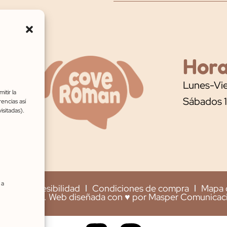
Hora
Lunes-Vie
itir la
Sábados 
encias así
isitadas).
 a
ies
Accesibilidad
Condiciones de compra
Mapa d
ove Román. Web diseñada con ♥ por Masper Comunicació