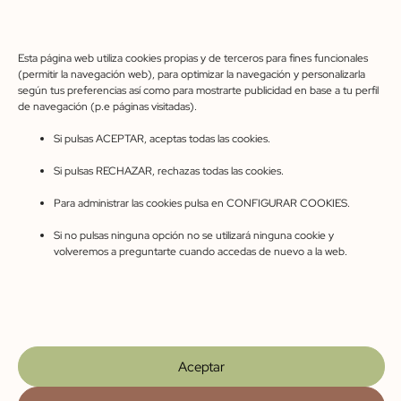
Contáctanos
609 45 03 24
Esta página web utiliza cookies propias y de terceros para fines funcionales
(permitir la navegación web), para optimizar la navegación y personalizarla
coveroman@gmail.com
según tus preferencias así como para mostrarte publicidad en base a tu perfil
de navegación (p.e páginas visitadas).
C. Pinarejo, 49, 40320 Cantalejo, Segovia
Si pulsas ACEPTAR, aceptas todas las cookies.
Horario de apertura
Si pulsas RECHAZAR, rechazas todas las cookies.
Lunes-Viernes 10:00-14:00 – 17:00-20:00
Sábados 10:00-14:00
Para administrar las cookies pulsa en CONFIGURAR COOKIES.
Si no pulsas ninguna opción no se utilizará ninguna cookie y
volveremos a preguntarte cuando accedas de nuevo a la web.
Aviso legal
Privacidad
Cookies
Accesibilidad
Condiciones de compra
Mapa del sitio
Preguntas frecuentes
© 2023 Cove Román. Web diseñada con ♥ por Masper
Comunicación Digital
Aceptar