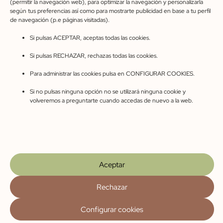
(permitir la navegación web), para optimizar la navegación y personalizarla
coveroman@gmail.com
según tus preferencias así como para mostrarte publicidad en base a tu perfil
de navegación (p.e páginas visitadas).
C. Pinarejo, 49, 40320 Cantalejo, Segovia
Si pulsas ACEPTAR, aceptas todas las cookies.
Horario de apertura
Si pulsas RECHAZAR, rechazas todas las cookies.
Lunes-Viernes 10:00-14:00 – 17:00-20:00
Sábados 10:00-14:00
Para administrar las cookies pulsa en CONFIGURAR COOKIES.
Si no pulsas ninguna opción no se utilizará ninguna cookie y
volveremos a preguntarte cuando accedas de nuevo a la web.
Aviso legal
Privacidad
Cookies
Accesibilidad
Condiciones de compra
Mapa del sitio
Preguntas frecuentes
© 2023 Cove Román. Web diseñada con ♥ por Masper
Comunicación Digital
Aceptar
Rechazar
1
Configurar cookies