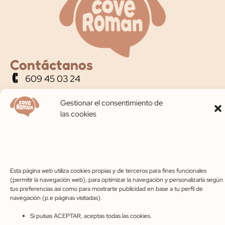
Contáctanos
609 45 03 24
Gestionar el consentimiento de
coveroman@gmail.com
las cookies
C. Pinarejo, 49, 40320 Cantalejo, Segovia
Horario de apertura
Lunes-Viernes 10:00-14:00 – 17:00-20:00
Sábados 10:00-14:00
Esta página web utiliza cookies propias y de terceros para fines funcionales
(permitir la navegación web), para optimizar la navegación y personalizarla según
tus preferencias así como para mostrarte publicidad en base a tu perfil de
navegación (p.e páginas visitadas).
Aviso legal
Privacidad
Cookies
Accesibilidad
Si pulsas ACEPTAR, aceptas todas las cookies.