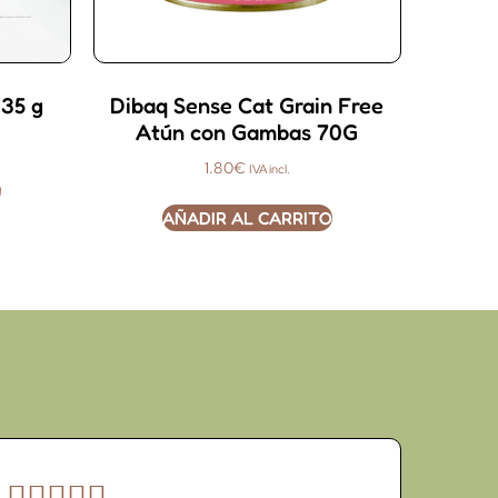
,35 g
Dibaq Sense Cat Grain Free
Atún con Gambas 70G
1.80
€
IVA incl.
O
AÑADIR AL CARRITO




