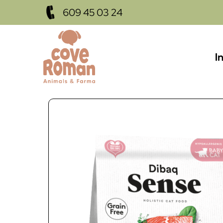
609 45 03 24
I