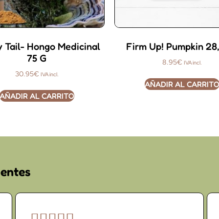
y Tail- Hongo Medicinal
Firm Up! Pumpkin 28
75 G
8.95
€
IVA incl.
30.95
€
IVA incl.
AÑADIR AL CARRIT
AÑADIR AL CARRITO
ientes




