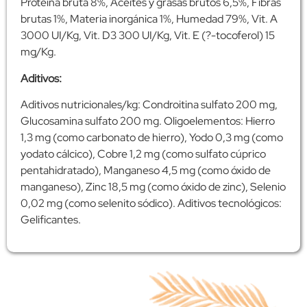
Proteína bruta 8%, Aceites y grasas brutos 6,5%, Fibras
brutas 1%, Materia inorgánica 1%, Humedad 79%, Vit. A
3000 UI/Kg, Vit. D3 300 UI/Kg, Vit. E (?-tocoferol) 15
mg/Kg.
Aditivos:
Aditivos nutricionales/kg: Condroitina sulfato 200 mg,
Glucosamina sulfato 200 mg. Oligoelementos: Hierro
1,3 mg (como carbonato de hierro), Yodo 0,3 mg (como
yodato cálcico), Cobre 1,2 mg (como sulfato cúprico
pentahidratado), Manganeso 4,5 mg (como óxido de
manganeso), Zinc 18,5 mg (como óxido de zinc), Selenio
0,02 mg (como selenito sódico). Aditivos tecnológicos:
Gelificantes.