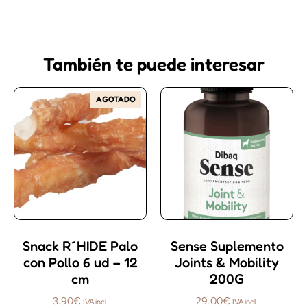
También te puede interesar
AGOTADO
Snack R´HIDE Palo
Sense Suplemento
con Pollo 6 ud – 12
Joints & Mobility
cm
200G
3.90
€
29.00
€
IVA incl.
IVA incl.