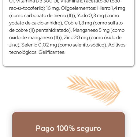
UI, Vitamina D3 300 UI, Vitamina E (acetato de todo-
rac-α-tocoferilo) 16 mg. Oligoelementos: Hierro 1,4 mg
(como carbonato de hierro (II)), Yodo 0,3 mg (como
yodato de calcio anhidro), Cobre 1,3 mg (como sulfato
de cobre (II) pentahidratado), Manganeso 5 mg (como
óxido de manganeso (II)), Zinc 20 mg (como óxido de
zinc), Selenio 0,02 mg (como selenito sódico). Aditivos
tecnológicos: Gelificantes.
Pago 100% seguro