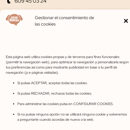
609 45 03 24
coveroman@gmail.com
Gestionar el consentimiento de
las cookies
C. Pinarejo, 49, 40320 Cantalejo, Segovia
Horario de apertura
Lunes-Viernes 10:00-14:00 – 17:00-20:00
Sábados 10:00-14:00
Esta página web utiliza cookies propias y de terceros para fines funcionales
(permitir la navegación web), para optimizar la navegación y personalizarla según
tus preferencias así como para mostrarte publicidad en base a tu perfil de
navegación (p.e páginas visitadas).
Aviso legal
Privacidad
Cookies
Accesibilidad
Si pulsas ACEPTAR, aceptas todas las cookies.
Condiciones de compra
Mapa del sitio
Preguntas frecuentes
Si pulsas RECHAZAR, rechazas todas las cookies.
© 2023 Cove Román. Web diseñada con ♥ por Masper
Comunicación Digital
Para administrar las cookies pulsa en CONFIGURAR COOKIES.
Si no pulsas ninguna opción no se utilizará ninguna cookie y volveremos
a preguntarte cuando accedas de nuevo a la web.