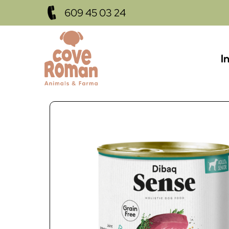
609 45 03 24
I