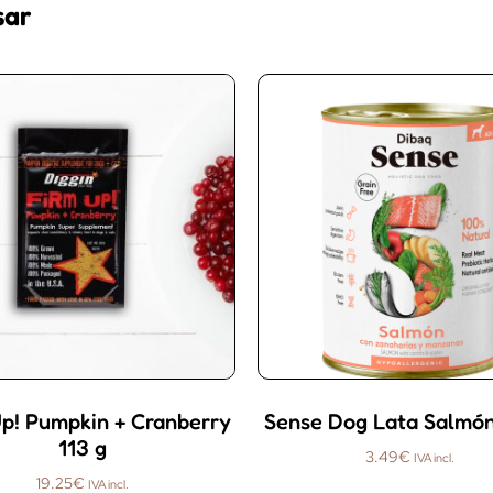
sar
p! Pumpkin + Cranberry
Sense Dog Lata Salmó
113 g
3.49
€
IVA incl.
19.25
€
IVA incl.