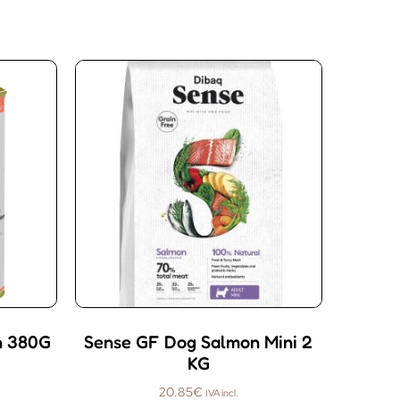
n 380G
Sense GF Dog Salmon Mini 2
KG
20.85
€
IVA incl.