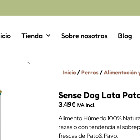
nicio
Tienda
Sobre nosotros
Blog
Inicio
/
Perros
/
Alimentación 
Sense Dog Lata Pat
3.49
€
IVA incl.
Alimento Húmedo 100% Natural 
razas o con tendencia al sobre
frescas de Pato& Pavo.