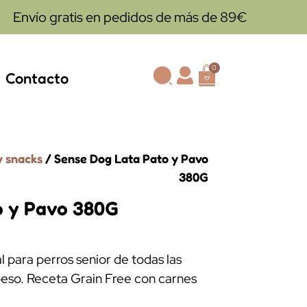
Envío gratis en pedidos de más de 89€
0
Contacto
y snacks
/ Sense Dog Lata Pato y Pavo
380G
o y Pavo 380G
para perros senior de todas las
peso. Receta Grain Free con carnes