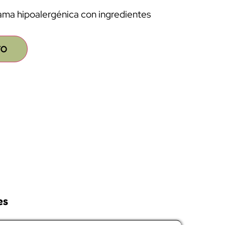
ama hipoalergénica con ingredientes
TO
es