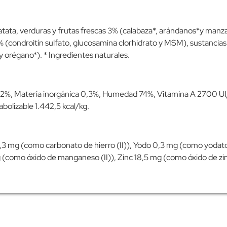
ata, verduras y frutas frescas 3% (calabaza*, arándanos*y manza
% (condroitín sulfato, glucosamina clorhidrato y MSM), sustancia
y orégano*). * Ingredientes naturales.
 0,2%, Materia inorgánica 0,3%, Humedad 74%, Vitamina A 2700 UI
bolizable 1.442,5 kcal/kg.
1,3 mg (como carbonato de hierro (II)), Yodo 0,3 mg (como yodato
 (como óxido de manganeso (II)), Zinc 18,5 mg (como óxido de zi