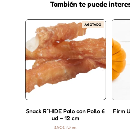
También te puede intere
AGOTADO
Snack R´HIDE Palo con Pollo 6
Firm U
ud – 12 cm
3.90
€
IVA incl.