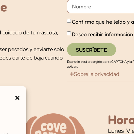
ve
Confirmo que he leído y a
l cuidado de tu mascota,
Deseo recibir información
ser pesados y enviarte solo
SUSCRÍBETE
uedes darte de baja cuando
Este sitio está protegido por reCAPTCHA y la
P
aplican.
Sobre la privacidad
Hora
Lunes-Vie