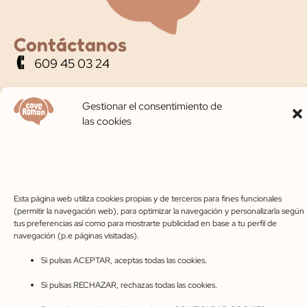
Contáctanos
609 45 03 24
coveroman@gmail.com
Gestionar el consentimiento de
las cookies
C. Pinarejo, 49, 40320 Cantalejo, Segovia
Horario de apertura
Lunes-Viernes 10:00-14:00 – 17:00-20:00
Sábados 10:00-14:00
Esta página web utiliza cookies propias y de terceros para fines funcionales
(permitir la navegación web), para optimizar la navegación y personalizarla según
tus preferencias así como para mostrarte publicidad en base a tu perfil de
navegación (p.e páginas visitadas).
Aviso legal
Privacidad
Cookies
Accesibilidad
Si pulsas ACEPTAR, aceptas todas las cookies.
Condiciones de compra
Mapa del sitio
Preguntas frecuentes
Si pulsas RECHAZAR, rechazas todas las cookies.
© 2023 Cove Román. Web diseñada con ♥ por Masper