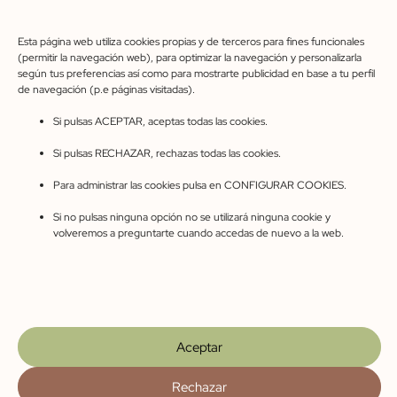
609 45 03 24
Esta página web utiliza cookies propias y de terceros para fines funcionales
(permitir la navegación web), para optimizar la navegación y personalizarla
coveroman@gmail.com
según tus preferencias así como para mostrarte publicidad en base a tu perfil
de navegación (p.e páginas visitadas).
C. Pinarejo, 49, 40320 Cantalejo, Segovia
Si pulsas ACEPTAR, aceptas todas las cookies.
Horario de apertura
Si pulsas RECHAZAR, rechazas todas las cookies.
Lunes-Viernes 10:00-14:00 – 17:00-20:00
Sábados 10:00-14:00
Para administrar las cookies pulsa en CONFIGURAR COOKIES.
Si no pulsas ninguna opción no se utilizará ninguna cookie y
volveremos a preguntarte cuando accedas de nuevo a la web.
Aviso legal
Privacidad
Cookies
Accesibilidad
Condiciones de compra
Mapa del sitio
Preguntas frecuentes
© 2023 Cove Román. Web diseñada con ♥ por Masper
Comunicación Digital
Aceptar
Rechazar